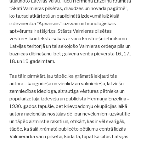
atjaunoto Latvijas valsti. Taču Hermaņa Enzeliņa grāmatā
“Skati Valmieras pilsētas, draudzes un novada pagātnē”,
ko tagad atkārtotā un papildinātā izdevumā laiž klajā
izdevniecība “Apvārsnis”, uzsvari un hronoloģiskais
aptvērums ir atšķirīgs. Stāsts Valmieras pilsētas
vēstures kontekstā sākas ar vācu krustnešu iebrukumu
Latvijas teritorijā un tai sekojošo Valmieras ordeņa pils un
baznīcas dibināšanu, bet galvenā vērība pievērsta 16., 17.,
18. un 19.gadsimtam.
Tas tā ir, pirmkārt, jau tāpēc, ka grāmatā iekļauti tās
autora – kaugurieša un vienlīdz arī valmierieša, latviešu
zemniecības ideologa, aizrautīga vēstures pētnieka un
popularizētāja, izdevēja un publicista Hermaņa Enzeliņa –
1930. gados tapušie, bet krievpadomju okupācijas laikā
autora nacionālās nostājas dēļ par nevēlamiem uzskatītie
un tāpēc aizmirstie raksti un, otrkārt, kas ir vēl svarīgāk,
tāpēc, ka šajā grāmatā publicēto pētījumu centrā līdzās
Valmierai kā vācu pilsētai, kāda tā, tāpat kā citas Latvijas