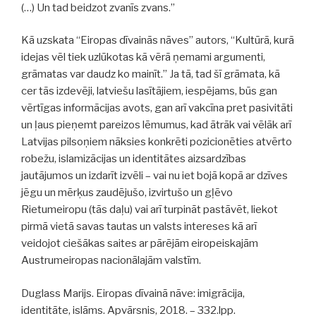
(…) Un tad beidzot zvanīs zvans.”
Kā uzskata “Eiropas dīvainās nāves” autors, “Kultūrā, kurā
idejas vēl tiek uzlūkotas kā vērā ņemami argumenti,
grāmatas var daudz ko mainīt.” Ja tā, tad šī grāmata, kā
cer tās izdevēji, latviešu lasītājiem, iespējams, būs gan
vērtīgas informācijas avots, gan arī vakcīna pret pasivitāti
un ļaus pieņemt pareizos lēmumus, kad ātrāk vai vēlāk arī
Latvijas pilsoņiem nāksies konkrēti pozicionēties atvērto
robežu, islamizācijas un identitātes aizsardzības
jautājumos un izdarīt izvēli – vai nu iet bojā kopā ar dzīves
jēgu un mērķus zaudējušo, izvirtušo un gļēvo
Rietumeiropu (tās daļu) vai arī turpināt pastāvēt, liekot
pirmā vietā savas tautas un valsts intereses kā arī
veidojot ciešākas saites ar pārējām eiropeiskajām
Austrumeiropas nacionālajām valstīm.
Duglass Marijs. Eiropas dīvainā nāve: imigrācija,
identitāte, islāms. Apvārsnis, 2018. – 332.lpp.