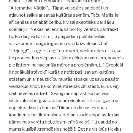
bloks”, “Zviedru demokrāti”, “Nacionālā fronte”,
“Alternatīva Vācijai”… Tāpat vajadzīgs saglabāt un
atjaunot saikni ar savas kultūras saknēm. Taču Marijs, lai
arī cenšas saglabāt cerību, ir visai skeptisks par šādu
scenāriju. “Nekas neliecina, ka politiķi vēlētos pārtraukt
to, ko darījuši līdz šim (…) pagaidām politiķu lielais
vairākums īslaicīgu ieguvumu vārdā izvēlēsies būt
“līdzjūtīgi”, “augstsirdīgi” un atvērti, neskatoties uz to, ka
tie procesi, kas slēpjas aiz šiem cēlajiem vārdiem, novedīs
pie ilgtermiņa nacionāla mēroga problēmām. (…) Eiropieši
ir nonākuši stāvoklī, kurā tie netic paši savam kultūras
stāstam un ar neuzticību raugās atpakaļ uz savu pagātni,
vienlaikus zinot, ka kontinentā ienāk citi stāsti, kurus viņi
šeit nevēlas redzēt.” Svarīgi arī saprast, ka tas viss
visdrīzāk nebeigsies, balonam vienkārši izlaižot gaisu un
noplokot. Marijs brīdina: “Dienu no dienas Eiropas
kontinents ne tikai mainās, bet arī zaudē iespējas, ka šīs
pārmaiņas varētu beigties mierīgā veidā. (…) daudzi no
mums klusībā gremdēsies nožēlā. Bet ne visi būs tik klusi.