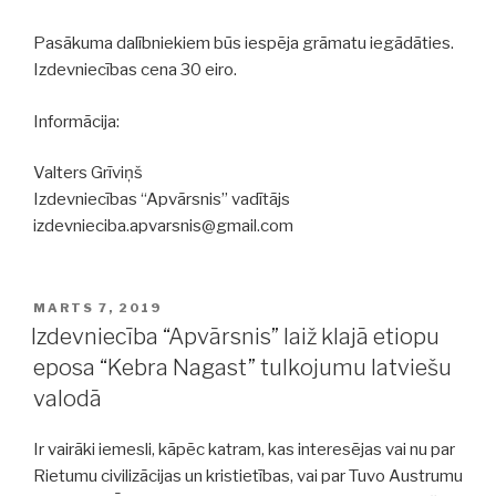
Pasākuma dalībniekiem būs iespēja grāmatu iegādāties.
Izdevniecības cena 30 eiro.
Informācija:
Valters Grīviņš
Izdevniecības “Apvārsnis” vadītājs
izdevnieciba.apvarsnis@gmail.com
POSTED
MARTS 7, 2019
ON
Izdevniecība “Apvārsnis” laiž klajā etiopu
eposa “Kebra Nagast” tulkojumu latviešu
valodā
Ir vairāki iemesli, kāpēc katram, kas interesējas vai nu par
Rietumu civilizācijas un kristietības, vai par Tuvo Austrumu