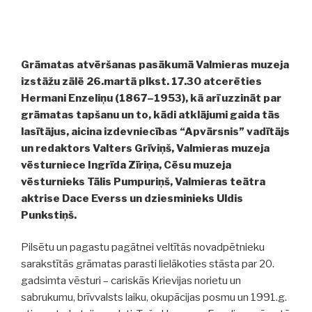
Grāmatas atvēršanas pasākumā Valmieras muzeja
izstāžu zālē 26.martā plkst. 17.30 atcerēties
Hermani Enzeliņu (1867–1953), kā arī uzzināt par
grāmatas tapšanu un to, kādi atklājumi gaida tās
lasītājus, aicina izdevniecības “Apvārsnis” vadītājs
un redaktors Valters Grīviņš, Valmieras muzeja
vēsturniece Ingrīda Zīriņa, Cēsu muzeja
vēsturnieks Tālis Pumpuriņš, Valmieras teātra
aktrise Dace Everss un dziesminieks Uldis
Punkstiņš.
Pilsētu un pagastu pagātnei veltītās novadpētnieku
sarakstītās grāmatas parasti lielākoties stāsta par 20.
gadsimta vēsturi – cariskās Krievijas norietu un
sabrukumu, brīvvalsts laiku, okupācijas posmu un 1991.g.