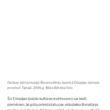
Derības šķirsta kopija Ābrama klinšu baznīcā Etiopijas ziemeļu
provincē Tigrajā. 2006.g. Māra Bērziņa foto.
Šo Etiopijas īpašās kultūras kvintesenci var lasīt,
piemēram, lai gūtu priekšstatu par viduslaiku literatūras