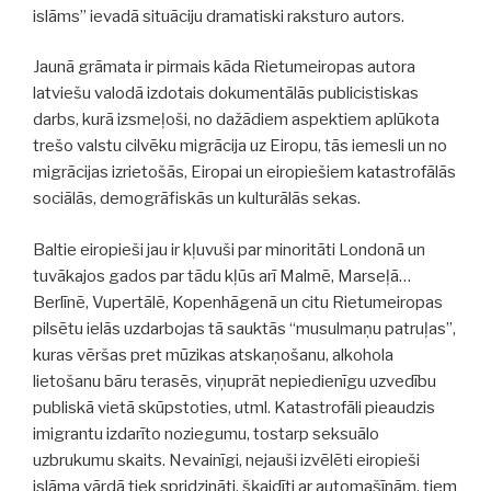
islāms” ievadā situāciju dramatiski raksturo autors.
Jaunā grāmata ir pirmais kāda Rietumeiropas autora
latviešu valodā izdotais dokumentālās publicistiskas
darbs, kurā izsmeļoši, no dažādiem aspektiem aplūkota
trešo valstu cilvēku migrācija uz Eiropu, tās iemesli un no
migrācijas izrietošās, Eiropai un eiropiešiem katastrofālās
sociālās, demogrāfiskās un kulturālās sekas.
Baltie eiropieši jau ir kļuvuši par minoritāti Londonā un
tuvākajos gados par tādu kļūs arī Malmē, Marseļā…
Berlīnē, Vupertālē, Kopenhāgenā un citu Rietumeiropas
pilsētu ielās uzdarbojas tā sauktās “musulmaņu patruļas”,
kuras vēršas pret mūzikas atskaņošanu, alkohola
lietošanu bāru terasēs, viņuprāt nepiedienīgu uzvedību
publiskā vietā skūpstoties, utml. Katastrofāli pieaudzis
imigrantu izdarīto noziegumu, tostarp seksuālo
uzbrukumu skaits. Nevainīgi, nejauši izvēlēti eiropieši
islāma vārdā tiek spridzināti, šķaidīti ar automašīnām, tiem