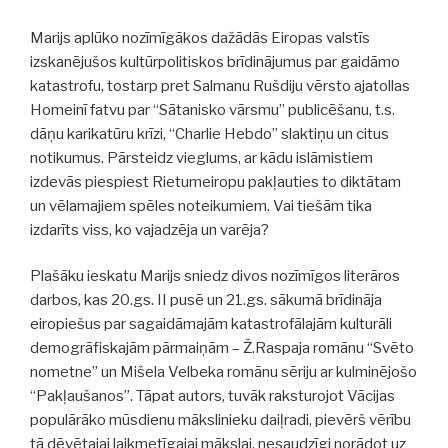
Marijs aplūko nozīmīgākos dažādās Eiropas valstīs
izskanējušos kultūrpolitiskos brīdinājumus par gaidāmo
katastrofu, tostarp pret Salmanu Rušdiju vērsto ajatollas
Homeinī fatvu par “Sātanisko vārsmu” publicēšanu, t.s.
dāņu karikatūru krīzi, “Charlie Hebdo” slaktiņu un citus
notikumus. Pārsteidz vieglums, ar kādu islāmistiem
izdevās piespiest Rietumeiropu pakļauties to diktātam
un vēlamajiem spēles noteikumiem. Vai tiešām tika
izdarīts viss, ko vajadzēja un varēja?
Plašāku ieskatu Marijs sniedz divos nozīmīgos literāros
darbos, kas 20.gs. II pusē un 21.gs. sākumā brīdināja
eiropiešus par sagaidāmajām katastrofālajām kulturāli
demogrāfiskajām pārmaiņām – Ž.Raspaja romānu “Svēto
nometne” un Mišela Velbeka romānu sēriju ar kulminējošo
“Pakļaušanos”. Tāpat autors, tuvāk raksturojot Vācijas
populārāko mūsdienu mākslinieku daiļradi, pievērš vērību
tā dēvētajai laikmetīgajai mākslai, nesaudzīgi norādot uz