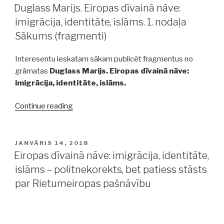
ON
Duglass Marijs. Eiropas dīvainā nāve:
imigrācija, identitāte, islāms. 1. nodaļa
Sākums (fragmenti)
Interesentu ieskatam sākam publicēt fragmentus no
grāmatas
Duglass Marijs. Eiropas dīvainā nāve:
imigrācija, identitāte, islāms.
“Duglass
Continue reading
Marijs.
Eiropas
dīvainā
POSTED
JANVĀRIS 14, 2018
ON
nāve:
Eiropas dīvainā nāve: imigrācija, identitāte,
imigrācija,
islāms – politnekorekts, bet patiess stāsts
identitāte,
par Rietumeiropas pašnāvību
islāms.
1.
nodaļa