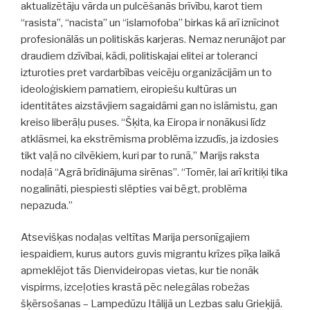
aktualizētāju vārda un pulcēšanās brīvību, karot tiem
“rasista”, “nacista” un “islamofoba” birkas kā arī iznīcinot
profesionālās un politiskās karjeras. Nemaz nerunājot par
draudiem dzīvībai, kādi, politiskajai elitei ar toleranci
izturoties pret vardarbības veicēju organizācijām un to
ideoloģiskiem pamatiem, eiropiešu kultūras un
identitātes aizstāvjiem sagaidāmi gan no islāmistu, gan
kreiso liberāļu puses. “Šķita, ka Eiropa ir nonākusi līdz
atklāsmei, ka ekstrēmisma problēma izzudīs, ja izdosies
tikt vaļā no cilvēkiem, kuri par to runā,” Marijs raksta
nodaļā “Agrā brīdinājuma sirēnas”. “Tomēr, lai arī kritiķi tika
nogalināti, piespiesti slēpties vai bēgt, problēma
nepazuda.”
Atsevišķas nodaļas veltītas Marija personīgajiem
iespaidiem, kurus autors guvis migrantu krīzes pīķa laikā
apmeklējot tās Dienvideiropas vietas, kur tie nonāk
vispirms, izceļoties krastā pēc nelegālas robežas
šķērsošanas – Lampedūzu Itālijā un Lezbas salu Grieķijā.