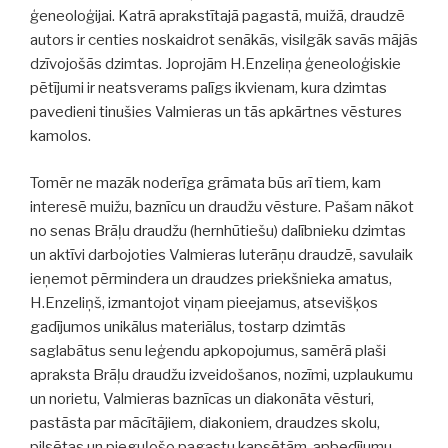
ģeneoloģijai. Katrā aprakstītajā pagastā, muižā, draudzē
autors ir centies noskaidrot senākās, visilgāk savās mājās
dzīvojošās dzimtas. Joprojām H.Enzeliņa ģeneoloģiskie
pētījumi ir neatsverams palīgs ikvienam, kura dzimtas
pavedieni tinušies Valmieras un tās apkārtnes vēstures
kamolos.
Tomēr ne mazāk noderīga grāmata būs arī tiem, kam
interesē muižu, baznīcu un draudžu vēsture. Pašam nākot
no senas Brāļu draudžu (hernhūtiešu) dalībnieku dzimtas
un aktīvi darbojoties Valmieras luterāņu draudzē, savulaik
ieņemot pērmindera un draudzes priekšnieka amatus,
H.Enzeliņš, izmantojot viņam pieejamus, atsevišķos
gadījumos unikālus materiālus, tostarp dzimtās
saglabātus senu leģendu apkopojumus, samērā plaši
apraksta Brāļu draudžu izveidošanos, nozīmi, uzplaukumu
un norietu, Valmieras baznīcas un diakonāta vēsturi,
pastāsta par mācītājiem, diakoniem, draudzes skolu,
pilsētas un pieguļošo pagastu kapsētām, apbedījumu