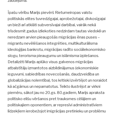
zaudējumā.
Īpašu vērību Marijs pievērš Rietumeiropas valstu
politiskās elites tuvredzīgajai, aprobežotajai, divkosīgajai
un bieži arī atklāti subversīvajai darbībai, vairāk nekā
trīsdesmit gadus izliekoties nedzirdam tautas viedokli un
neredzam arvien pieaugošās migrācijas ēnas puses –
migrantu nevēlēšanos integrēties, multikulturālisma
ideoloģijas bankrotu, migrācijas radīto sociālekonomisko
slogu, terorisma pieaugumu un islāmisma izplešanos.
Detalizēti Marijs aplūko visus galvenos migrācijas
atbalstītāju izmantotos aizbildinājumus (ekonomiskie
ieguvumi, sabiedrības novecošanās, daudzveidība un
globalizācijas nolemtība), tos kritiski izvērtējot un noraidot
kā ačgārnus un nepamatotus. Teikto ilustrējot ar virkni
piemēru, sākot jau no 20.gs. 80.gadiem, Marijs apraksta
politisko elišu vēršanos pret trauksmes cēlājiem un
politiskajiem oponentiem, ar represīvi administratīviem
līdzekļiem ierobežojot imigrācijas pretinieku un problēmu