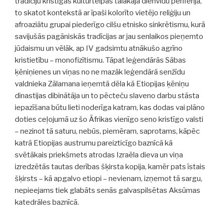
tradīciju kristīgās kultūrtelpas tālākajā dienvidu perifērijā,
to skatot kontekstā ar īpaši kolorīto vietējo reliģiju un
afroaziātu grupai piederīgo cilšu etnisko sinkrētismu, kurā
savijušās pagāniskās tradīcijas ar jau senlaikos pieņemto
jūdaismu un vēlāk, ap IV gadsimtu atnākušo agrīno
kristietību – monofizītismu. Tāpat leģendārās Sābas
ķēniņienes un viņas no ne mazāk leģendārā senžīdu
valdnieka Zālamana ieņemtā dēla kā Etiopijas ķēniņu
dinastijas dibinātāja un to pēcteču slaveno darbu stāsta
iepazīšana būtu lieti noderīga katram, kas dodas vai plāno
doties ceļojumā uz šo Āfrikas vienīgo seno kristīgo valsti
– nezinot tā saturu, nebūs, piemēram, saprotams, kāpēc
katrā Etiopijas austrumu pareizticīgo baznīcā kā
svētākais priekšmets atrodas Izraēla dieva un viņa
izredzētās tautas derības šķirsta kopija, kamēr pats īstais
šķirsts – kā apgalvo etiopi – nevienam, izņemot tā sargu,
nepieejams tiek glabāts senās galvaspilsētas Aksūmas
katedrāles baznīcā.