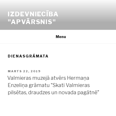
Skip
to
IZDEVNIECĪBA
content
"APVĀRSNIS"
Menu
DIENASGRĀMATA
POSTED
MARTS 22, 2019
ON
Valmieras muzejā atvērs Hermaņa
Enzeliņa grāmatu “Skati Valmieras
pilsētas, draudzes un novada pagātnē”