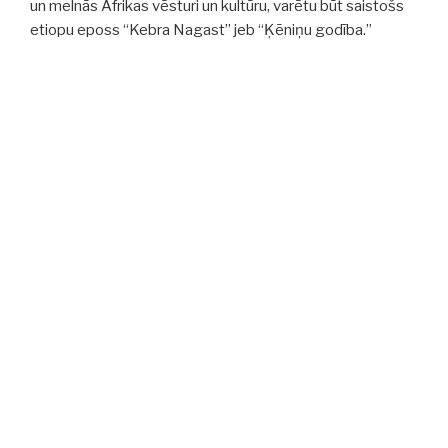
un melnās Āfrikas vēsturi un kultūru, varētu būt saistošs
etiopu eposs “Kebra Nagast” jeb “Ķēniņu godība.”