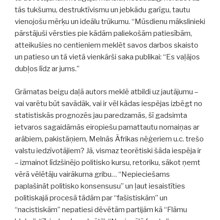
tās tukšumu, destruktīvismu un jebkādu garīgu, tautu
vienojošu mērķu un ideālu trūkumu. “Mūsdienu mākslinieki
pārstājuši vērsties pie kādām paliekošām patiesībām,
atteikušies no centieniem meklēt savos darbos skaisto
un patieso un tā vietā vienkārši saka publikai: “Es vaļājos
dubļos līdz ar jums.”
Grāmatas beigu daļā autors meklē atbildi uz jautājumu –
vai varētu būt savādāk, vai ir vēl kādas iespējas izbēgt no
statistiskās prognozēs jau paredzamās, šī gadsimta
ietvaros sagaidāmās eiropiešu pamattautu nomaiņas ar
arābiem, pakistāņiem, Melnās Āfrikas nēģeriem u.c. trešo
valstu iedzīvotājiem? Jā, vismaz teorētiski šāda iespēja ir
– izmainot līdzšinējo politisko kursu, retoriku, sākot ņemt
vērā vēlētāju vairākuma gribu… “Nepieciešams
paplašināt politisko konsensusu” un ļaut iesaistīties
politiskajā procesā tādām par “fašistiskām” un
“nacistiskām” nepatiesi dēvētām partijām kā “Flāmu