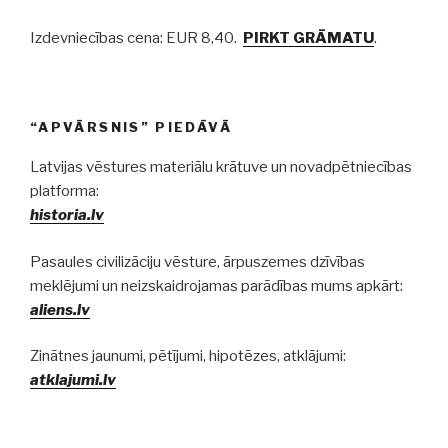
Izdevniecības cena: EUR 8,40.
PIRKT GRĀMATU
.
“APVĀRSNIS” PIEDĀVĀ
Latvijas vēstures materiālu krātuve un novadpētniecības
platforma:
historia.lv
Pasaules civilizāciju vēsture, ārpuszemes dzīvības
meklējumi un neizskaidrojamas parādības mums apkārt:
aliens.lv
Zinātnes jaunumi, pētījumi, hipotēzes, atklājumi:
atklajumi.lv