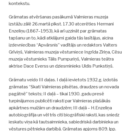
kontekstu.
Grāmatas atvēršanas pasākumā Valmieras muzeja
izstāžu zālē 26.martā plkst. 17.30 atcerēties Hermani
Enzeliņu (1867–1953), kā arī uzzināt par grāmatas
tapšanu un to, kādi atklājumi gaida tās lasītājus, aicina
izdevniecības “Apvārsnis” vadītājs un redaktors Valters
Grīviņš, Valmieras muzeja vēsturniece Ingrīda Zīriņa, Cēsu
muzeja vēsturnieks Tālis Pumpuriņš, Valmieras teātra
aktrise Dace Everss un dziesminieks Uldis Punkstiņš.
Grāmatu veido III daļas. I daļā ievietots 1932.g. izdotās
grāmatas “Skati Valmieras pilsētas, draudzes un novada
pagātnē” teksts; II daļā – tikai 1930. gadu presē
turpinājumos publicēti raksti par Valmieras plašākās
apkārtnes muižām un draudzēm; III daļā – H.Enzeliņa
autobiogrāfija un vēl trīs citi biogrāfiski raksti, kas sniedz
ieskatu viņa kā tautsaimnieka, sabiedriskā darbinieka un
vēstures pētnieka darbībā. Grāmatas apjoms 809. lpp.