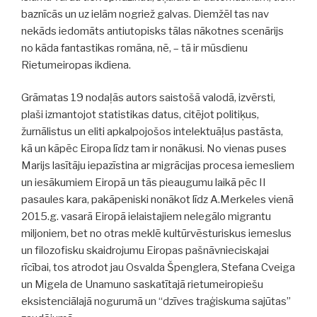
baznīcās un uz ielām nogriež galvas. Diemžēl tas nav
nekāds iedomāts antiutopisks tālas nākotnes scenārijs
no kāda fantastikas romāna, nē, – tā ir mūsdienu
Rietumeiropas ikdiena.
Grāmatas 19 nodaļās autors saistošā valodā, izvērsti,
plaši izmantojot statistikas datus, citējot politiķus,
žurnālistus un eliti apkalpojošos intelektuāļus pastāsta,
kā un kāpēc Eiropa līdz tam ir nonākusi. No vienas puses
Marijs lasītāju iepazīstina ar migrācijas procesa iemesliem
un iesākumiem Eiropā un tās pieaugumu laikā pēc II
pasaules kara, pakāpeniski nonākot līdz A.Merkeles vienā
2015.g. vasarā Eiropā ielaistajiem nelegālo migrantu
miljoniem, bet no otras meklē kultūrvēsturiskus iemeslus
un filozofisku skaidrojumu Eiropas pašnāvnieciskajai
rīcībai, tos atrodot jau Osvalda Špenglera, Stefana Cveiga
un Migela de Unamuno saskatītajā rietumeiropiešu
eksistenciālajā nogurumā un “dzīves traģiskuma sajūtas”