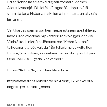
Lai arī šobrīd lasāma tikai digitālā formātā, vietnes
Aliens.lv sadaļā “Bibliotēka,” tagad šī etiopu svētā
grāmata Jāņa Elsberga tulkojumā ir pieejama arī latviešu
lasītājam.
Vēl tikai pavisam īsi par tiem neparastajiem apstākļiem,
kādos izdevniecības “Apvārsnis” redkolēģijas loceklis
Vilnis Strods pieņēma lēmumu par “Kebra Nagast”
tulkošanu latviešu valodā: “Šo tulkojumu es veltu tiem
trim nēģeru puikām, kas neļāva man noslīkt, peldot pāri
Omo upei 2006.gada 5.novembrī.”
Eposa “Kebra Nagast” tīmekļa adrese:
http://www.aliens.lv/biblio/senie-raksti/12587-kebra-
nagast-jeb-keninu-godiba
POSTED
MARTS 5, 2018