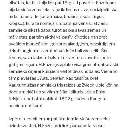
pilsētas, faktiski bija līdz pat 19.gs. II pusei, H.Enzeliņam
bija latviešu zemnieks, viņa ikdienas dzīve, sociālpolitiskā
un kultūras vide (sēta, muiža, baznīca, skola, tirgus,
krogs…), kurā tā noritēja, un, pats galvenais, latviešu
zemnieka sīkstā daba, turoties pie savas zemes un
mājvietas, par tām aktīvi vai pasīvi cīnoties gan pret
svešiem iebrucējiem, gan pret alkatīgiem, bezsirdīgiem
dzimtkungiem un zemi pārvaldošo baltvācu eliti. Šīs
tēmas, savu izklāstu balstot uz vēstures avotu izpētē
gūtajām ziņām, H.Enzeliņš aplūko visā grāmatā, atsevišķi
zemnieku cīņai ar kungiem veltot divas nodaļas. Viena no
tām pievēršas 17.gs. beigām, kad taisnību pret
Kaugurmuižas nomnieku trīs reizes uz Zviedriju pie ķēniņa
dodas meklēt no savām mājām izliktais Lejas Eniņu
Krišjānis, bet otrā aplūkoti 1802.g. rudens Kauguru
nemieru notikumi.
Izpētot desmitiem un pat simtiem latviešu zemnieku
dzimtu vēsturi, H.Enzeliņš ir licis pamatus latviešu