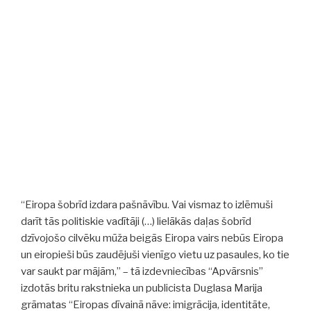
Sākums
(fragmenti)”
“Eiropa šobrīd izdara pašnāvību. Vai vismaz to izlēmuši
darīt tās politiskie vadītāji (…) lielākās daļas šobrīd
dzīvojošo cilvēku mūža beigās Eiropa vairs nebūs Eiropa
un eiropieši būs zaudējuši vienīgo vietu uz pasaules, ko tie
var saukt par mājām,” – tā izdevniecības “Apvārsnis”
izdotās britu rakstnieka un publicista Duglasa Marija
grāmatas “Eiropas dīvainā nāve: imigrācija, identitāte,