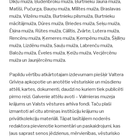
Dikļu muiža, Budenbroku muiža, Burtnieku Jaunā muiža,
Matīši, Pučurga, Bauņu muiža, Mīlītes muiža, Braslavas
muiža, Vilzēnu muiža, Burtnieku pilsmuiža, Burtnieku
mācītājmuiža, Dūres muiža, Briedes muiža, Seķu muiža,
Ēķina muiža, Rūtes muiža, Cālītis, Zvārte, Lutera muiža,
Rencēnu muiža, Ķemeres muiža, Ķempēnu muiža, Šķiliņu
muiža, Lizdēnu muiža, Sauļu muiža, Labrenču muiža,
Baložu muiža, Ēveles muiža, Ķeižu muiža, Vecjērcēnu
muiža un Jaunjērcēnu muiža.
Papildu vērtību atkārtotajam izdevumam piešķir Valtera
Grīviņa apkopotie un anotētie vēsturiskie un mūsdienu
attēli, kartes, dokumenti, daudzi no kuriem tiek publicēti
pirmo reizi. Galvenie attēlu avoti – Valmieras muzeja
krājums un Valsts vēstures arhīva fondi. Taču plaši
izmantoti arī citu atmiņas institūciju krājumu un
privātkolekciju materiāli. Tāpat lasītājiem noderēs
redaktora pievienotie komentāri un paskaidrojumi, kas
ļaus saprast senos jēdzienus, mērvienības, vēsturisko