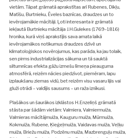
vietām. Tāpat grāmatā aprakstītas arī Rubenes, Dikļu,
Matīšu, Burtnieku, Ēveles baznīcas, draudzes un to
ievērojamākie mācītāji. Ļoti interesanta ir grāmatā
iekļautā Burtnieku mācītāja J.H.Gulekes (1769–1816)
hronika, kurā viņš aprakstījis sava amata laikā
ievērojamākos notikumus draudzes dzīvē un
klimatoloģiskos novērojumus, kas parāda, ka jau tolaik,
sen pirms industrializācijas sākuma un tā sauktā
siltumnīcas efekta gāžu izmešu līmeņa pieauguma
atmosfērā, reizēm nācies piedzīvot, piemēram, lapu
izplaukšanu ziemas vidū, bet reizēm visu vasaru lijis vai
gluži otrādi – valdījis sausums – un raža iznīkusi.
Plašākos un šaurākos izklāstos H.Enzeliņš grāmatā
stāsta par šādām vietām: Valmiera, Valmiermuiža,
Valmieras mācītājmuiža, Kauguru muiža, Mūrmuiža,
Kokmuiža, Rubene, Ķieģeļmuiža, Vaidavas muiža, Veļķu
muiža, Briežu muiža, Podzēnu muiža, Mazbrenguļu muiža,